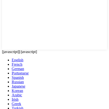
[javascript]
[/javascript]
English
French
German
Portuguese
Spanish
Russian
Japanese
Korean
Arabic
Irish
Greek
Turkish