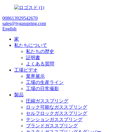
008613929542670
sales@tygasspring.com
English
家
私たちについて
私たちの歴史
証明書
よくある質問
工場ビデオ
業界展示
工場の生産ライン
工場の日常撮影
製品
圧縮ガススプリング
ロック可能なガススプリング
セルフロックガススプリング
テンションガススプリング
ブランドガススプリング
カスタムガススプリング＆ダンパー