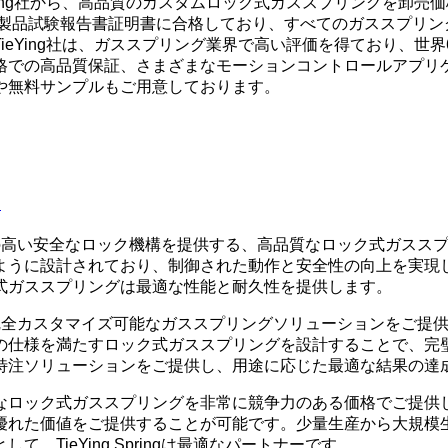
ing社から、高品質のカスタムロック式ガススプリングを卸売価格
の製品試験報告書証明書に合格しており、すべてのガススプリン
ieYing社は、ガススプリング業界で高い評価を得ており、世
格での高品質保証、さまざまなモーションコントロールアプリ
や無料サンプルもご用意しております。
る
する信頼性の高い安全なロック機構を提供する、高品質なロック式ガ
ように設計されており、制御された動作と安全性の向上を実現
式ガススプリングは最適な性能と耐久性を提供します。
に合わせた完全カスタマイズ可能なガススプリングソリューションを
の仕様を満たすロック式ガススプリングを設計することで、完
特注ソリューションをご提供し、用途に応じた最適な結果の達
なロック式ガススプリングを非常に競争力のある価格でご提供
優れた価値をご提供することが可能です。少量生産から大規模
TieYing Springは最適なパートナーです。