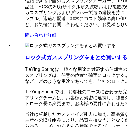
信頼できる中国のガススプリングメーカー、TieY
品は、SGSの20万サイクル耐久試験および複数
ガススプリングおよびダンパー製造の経験を持つT
ンプル、迅速な配送、非常にコスト効率の高い価
ど、お気軽にお問い合わせください。お見積もり
問い合わせ
詳細
ロック式ガススプリングをまとめ買いす
TieYing Springは、様々な用途に対応
ススプリングは、任意の位置で確実にロックする
など、どのような用途であっても、当社のロック
TieYing Springでは、お客様のニーズ
アリングチームは、お客様と緊密に連携し、独自
トローク長の変更まで、お客様の要件に合わせた
当社は卓越したカスタマイズ能力に加え、高品質
生産への取り組みにより、品質を損なうことなく
らゆるニーズにお応えする信頼できるパートナーとして、