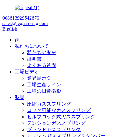
008613929542670
sales@tygasspring.com
English
家
私たちについて
私たちの歴史
証明書
よくある質問
工場ビデオ
業界展示会
工場生産ライン
工場の日常撮影
製品
圧縮ガススプリング
ロック可能なガススプリング
セルフロック式ガススプリング
テンションガススプリング
ブランドガススプリング
カスタムガススプリング＆ダンパー