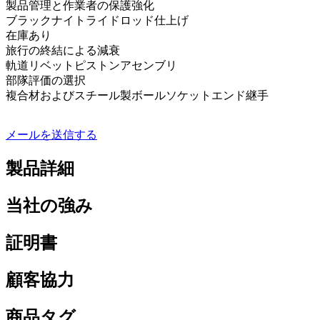
製品管理と作業者の保護強化
ブラックナイトライドロッド仕上げ
在庫あり
旅行の終結による減衰
軌道リベットピストンアセンブリ
部隊評価の選択
複合材およびスチール製ボールソケットエンド継手
メールを送信する
製品詳細
当社の強み
証明書
顧客協力
商品タグ