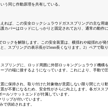
という同じ作動原理を共有している。
、
換えれば、この安全ロックシュラウドガススプリングの主な用
保護カバーはロッドにしっかりと固定されており、通常の動作
でロックを解除します。この安全装置は、横揺れや縦揺れが発
ると、スプリングの表示長が25mm長くなります。2）ペアで取り付
、標準的なガススプリングに、ロッド周囲に外部ロッキングシュラウド
ューブの端に接するようになっています。これにより、手動で
位置に保持され、取り付けた対象物が意図しない限り閉じたり
装置が不要になるため、安全性がさらに向上します。各ガスス
ボールソケットエンドが付属しています。
クリップが付いています。
みで供給されます。