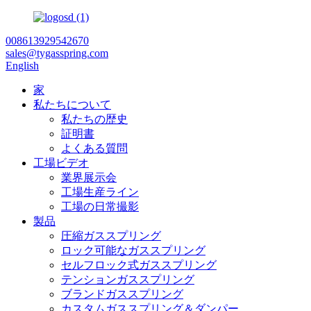
008613929542670
sales@tygasspring.com
English
家
私たちについて
私たちの歴史
証明書
よくある質問
工場ビデオ
業界展示会
工場生産ライン
工場の日常撮影
製品
圧縮ガススプリング
ロック可能なガススプリング
セルフロック式ガススプリング
テンションガススプリング
ブランドガススプリング
カスタムガススプリング＆ダンパー