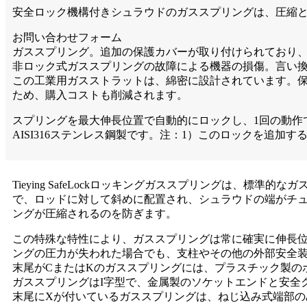
安全ロック機構付きシュラウドのガススプリングは、圧縮
お問い合わせフォーム
ガススプリング。追加の保護カバーが取り付けられており
非ロック式ガススプリングの故障による機器の損傷。言い
この工業用ガスストラットは、綿密に設計されています。
ため、購入コストも削減されます。
スプリングを最大伸長位置で自動的にロックし、1回の動作
AISI316ステンレス鋼製です。注：1）このロックを追加す
Tieying SafeLockロッキングガススプリングは
で、ロッドに対して斜めに配置され、シュラウドの端がチ
ングが圧縮されるのを防ぎます。
この特殊な特性により、ガススプリングは常に確実に伸長
ングの圧力が失われた場合でも、支柱やその他の外部安全
末尾がCまたはKのガススプリングには、プラスチック製の
ガススプリングはI字型で、金属製のソケットエンドと安全
末尾にXが付いているガススプリングは、ねじ込み式端部の